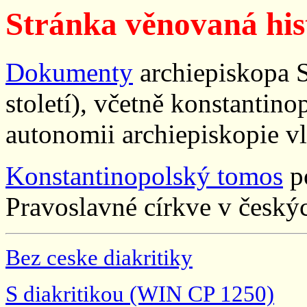
Stránka věnovaná hi
Dokumenty
archiepiskopa S
století), včetně konstantin
autonomii archiepiskopie vl
Konstantinopolský tomos
po
Pravoslavné církve v český
Bez ceske diakritiky
S diakritikou (WIN CP 1250)